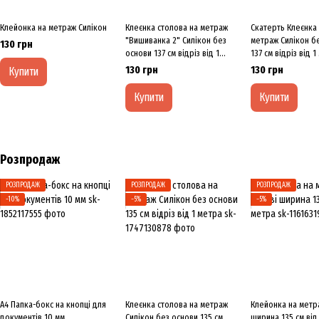
Клейонка на метраж Силікон
Клеєнка столова на метраж
Скатерть Клеєнка 
"Вишиванка 2" Силікон без
метраж Силікон б
130 грн
основи 137 см відріз від 1
137 см відріз від 
метра
130 грн
130 грн
Купити
Купити
Купити
Розпродаж
РОЗПРОДАЖ
РОЗПРОДАЖ
РОЗПРОДАЖ
−10%
−5%
−5%
А4 Папка-бокс на кнопці для
Клеєнка столова на метраж
Клейонка на метр
документів 10 мм
Силікон без основи 135 см
ширина 135 см від