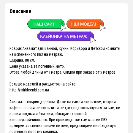
Описание
Коврик Аквамат для Ванной, Кухни, Коридора и Детской комнаты
из вспененного ПВХ на метраж.
Ширина: 80 см.
Цена указана за погонный метр.
Отрез любой длины от 1 метра. Скидка при заказе от 5 метров.
Больше моделей и расцветок на сайте:
http://mirkleenki.com.ua
Аквамат - коврик-дорожка. Даже на самом скользком, мокром
кафеле он сам не скользит и не даст подскользнуться ни вам, ни
вашим родным и близким, обладает хорошей
износоустойчивостью. При производстве сам массив ПВХ
армируется специальными нитями, придающими необходимую
прочность полотну коврика.