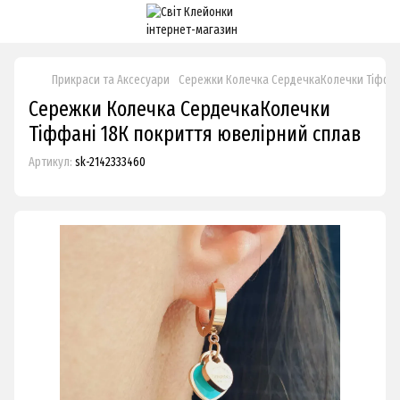
Прикраси та Аксесуари
Сережки Колечка СердечкаКолечки Тіффан
Сережки Колечка СердечкаКолечки
Тіффані 18К покриття ювелірний сплав
Артикул:
sk-2142333460