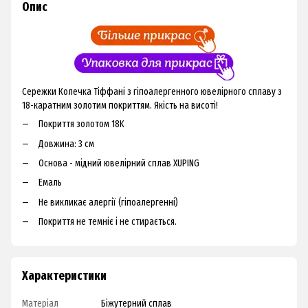
Опис
Сережки Колечка Тіффані з гіпоалергенного ювелірного сплаву з
18-каратним золотим покриттям. Якість на висоті!
Покриття золотом 18K
Довжина: 3 см
Основа - мідний ювелірний сплав XUPING
Емаль
Не викликає алергії (гіпоалергенні)
Покриття не темніє і не стирається.
Характеристики
Матеріал
Біжутерний сплав