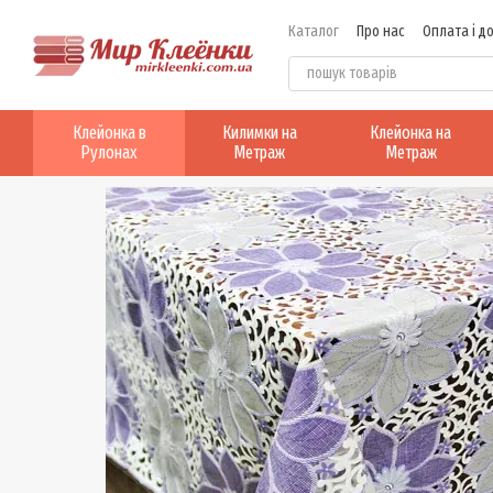
Перейти до основного контенту
Каталог
Про нас
Оплата і д
Клейонка в
Килимки на
Клейонка на
Рулонах
Метраж
Метраж