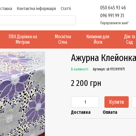
050 645 93 46
оставка
Контактна інформація
Статті
096 991 99 31
Передзвонити вам?
ПВХ Доріжка на
Москітна
Килимки для
Дім та
Метраж
Сітка
Йоги
Сад
Ажурна Клейонка
В наявності
Артикул: sk-1113991971
2 200 грн
Купити
Доставка
Оплата