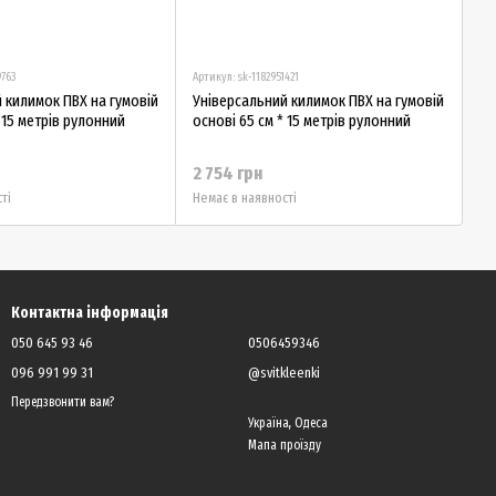
9763
Артикул: sk-1182951421
 килимок ПВХ на гумовій
Універсальний килимок ПВХ на гумовій
 15 метрів рулонний
основі 65 см * 15 метрів рулонний
2 754 грн
ті
Немає в наявності
Контактна інформація
050 645 93 46
0506459346
096 991 99 31
@svitkleenki
Передзвонити вам?
Україна, Одеса
Мапа проїзду