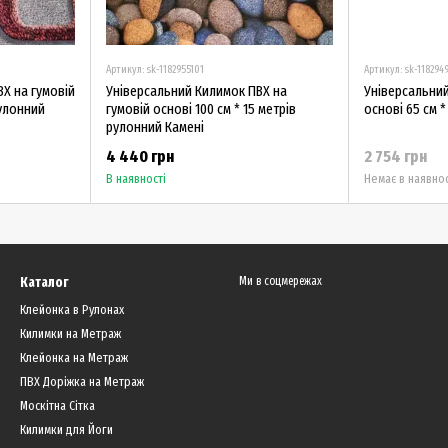
Артикул: sk-1182955101
Артикул: sk-118294
Х на гумовій
Універсальний Килимок ПВХ на
Універсальний
рулонний
гумовій основі 100 см * 15 метрів
основі 65 см *
рулонний Камені
4 440 грн
2 754 грн
В наявності
Немає в наявнос
Каталог
Ми в соцмережах
Клейонка в Рулонах
Килимки на Метраж
Клейонка на Метраж
ПВХ Доріжка на Метраж
Москітна Сітка
Килимки для Йоги