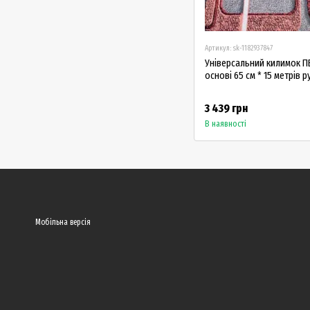
Артикул: sk-1182937847
Універсальний килимок ПВ
основі 65 см * 15 метрів 
3 439 грн
В наявності
Мобільна версія