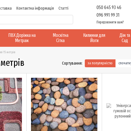
050 645 93 46
оставка
Контактна інформація
Статті
096 991 99 31
Передзвонити вам?
ПВХ Доріжка на
Москітна
Килимки для
Дім та
Метраж
Сітка
Йоги
Сад
ві 15 метрів
 метрів
Сортування:
за популярністю
спочат