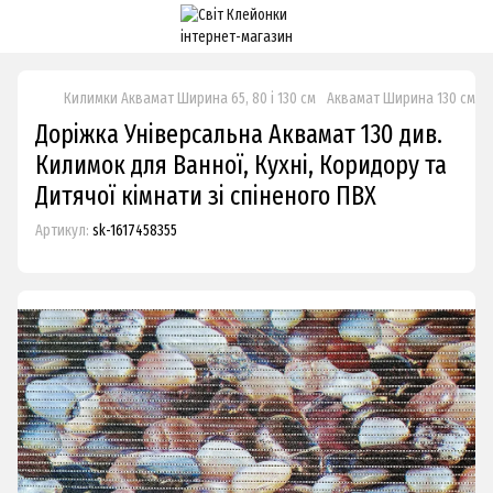
Килимки Аквамат Ширина 65, 80 і 130 см
Аквамат Ширина 130 см Д
Доріжка Універсальна Аквамат 130 див.
Килимок для Ванної, Кухні, Коридору та
Дитячої кімнати зі спіненого ПВХ
Артикул:
sk-1617458355