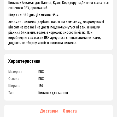
Килимок Аквамат для Ванної, Кухні, Коридору та Дитячої кімнати зі
спіненого ПВХ, армований.
Ширина
:
130
див.
Довжина
:
15
м.
Аквамат - килимок-доріжка. Навіть на слизькому, мокрому кахлі
він сам не ковзає і не дасть подскользнуться ні вам, ні вашим
рідним і близьким, володіє хорошою зносостійкістю. При
виробництві сам масив ПВХ армується спеціальними нитками,
додають необхідну міцність полотна килимка.
Характеристики
Матеріал
ПВХ
Основа
ПВХ
Ширина
130
Тип
Килимок для ванної
Доставка
Оплата