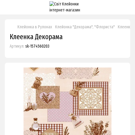
Клейонка в Рулонах
Клейонка "Декорама", "Флориста"
Клеенка 
Клеенка Декорама
Артикул:
sk-1574560203