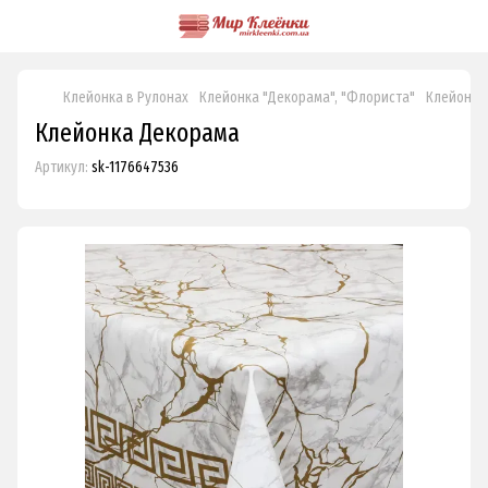
Клейонка в Рулонах
Клейонка "Декорама", "Флориста"
Клейонка
Клейонка Декорама
Артикул:
sk-1176647536