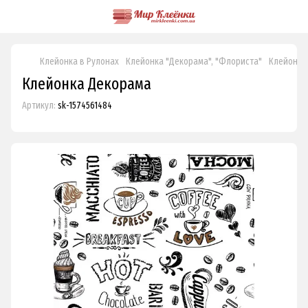
Клейонка в Рулонах
Клейонка "Декорама", "Флориста"
Клейонка
Клейонка Декорама
Артикул:
sk-1574561484