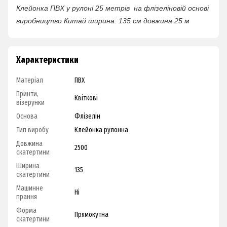
Клейонка ПВХ у рулоні
25 метрів
на флізеліновій основі
виробництво Китай
ширина: 135 см
довжина 25 м
Характеристики
Матеріал
ПВХ
Принти,
Квіткові
візерунки
Основа
Флізелін
Тип виробу
Клейонка рулонна
Довжина
2500
скатертини
Ширина
135
скатертини
Машинне
Ні
прання
Форма
Прямокутна
скатертини