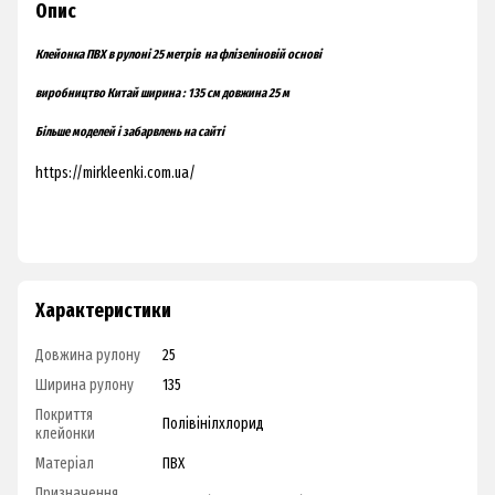
Опис
Клейонка ПВХ в рулоні 25 метрів
на флізеліновій основі
виробництво Китай
ширина : 135 см
довжина 25 м
Більше моделей і забарвлень на сайті
https://mirkleenki.com.ua/
Характеристики
Довжина рулону
25
Ширина рулону
135
Покриття
Полівінілхлорид
клейонки
Матеріал
ПВХ
Призначення