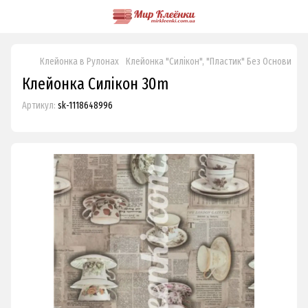
Клейонка в Рулонах
Клейонка "Силікон", "Пластик" Без Основи
Кл
Клейонка Силікон 30m
Артикул:
sk-1118648996