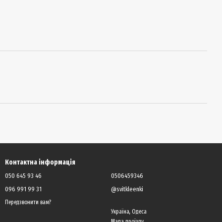
Контактна інформація
050 645 93 46
0506459346
096 991 99 31
@svitkleenki
Передзвонити вам?
Україна, Одеса
Мапа проїзду