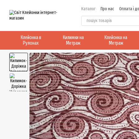
Перейти до основного контенту
Каталог
Про нас
Оплата і д
Клейонка в
Килимки на
Клейонка на
Рулонах
Метраж
Метраж