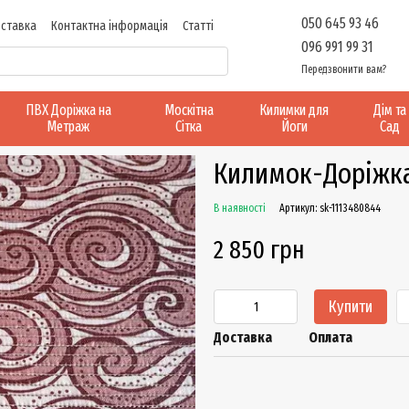
050 645 93 46
оставка
Контактна інформація
Статті
096 991 99 31
Передзвонити вам?
ПВХ Доріжка на
Москітна
Килимки для
Дім та
Метраж
Сітка
Йоги
Сад
Килимок-Доріжка
В наявності
Артикул: sk-1113480844
2 850 грн
Купити
Доставка
Оплата