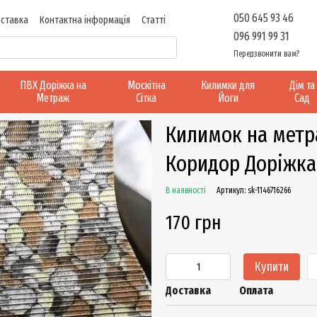
050 645 93 46
оставка
Контактна інформація
Статті
096 991 99 31
Передзвонити вам?
ПВХ Доріжка на
Москітна
Килимки для
Дім та
Метраж
Сітка
Йоги
Сад
Килимок на метра
Коридор Доріжка
В наявності
Артикул: sk-1146716266
170 грн
Купити
Доставка
Оплата