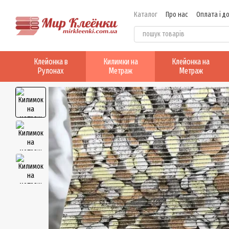
Перейти до основного контенту
Каталог
Про нас
Оплата і д
Клейонка в
Килимки на
Клейонка на
Рулонах
Метраж
Метраж