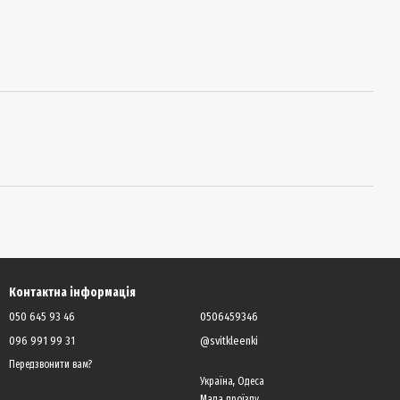
Контактна інформація
050 645 93 46
0506459346
096 991 99 31
@svitkleenki
Передзвонити вам?
Україна, Одеса
Мапа проїзду