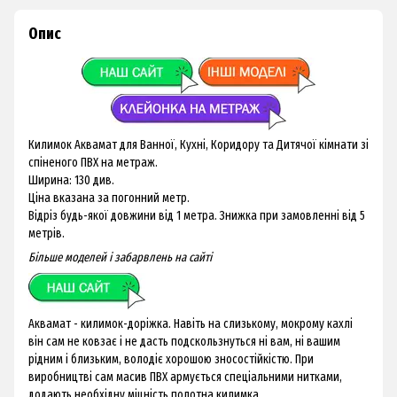
Опис
Килимок Аквамат для Ванної, Кухні, Коридору та Дитячої кімнати зі
спіненого ПВХ на метраж.
Ширина: 130 див.
Ціна вказана за погонний метр.
Відріз будь-якої довжини від 1 метра. Знижка при замовленні від 5
метрів.
Більше моделей і забарвлень на
сайті
Аквамат - килимок-доріжка. Навіть на слизькому, мокрому кахлі
він сам не ковзає і не дасть подскользнуться ні вам, ні вашим
рідним і близьким, володіє хорошою зносостійкістю. При
виробництві сам масив ПВХ армується спеціальними нитками,
додають необхідну міцність полотна килимка.