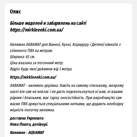
Опис
Більше моделей и забарвлень на
сайті
https://mirkleenki.com.ua/
Килимок АКВАМАТ для Ванної, Кухні, Коридору і Дитячої кімнати з
спіненого ПВХ на метраж.
Ширина: 65 см.
Ціна вказана за погонний метр.
Відріз будь-якої довжини від 1 метра.
https://mirkleenki.com.ua/
АКВАМАТ - килимок-доріжка. Навіть на самому слизькому, мокрому
кахлі він сам не ковзає і не дасть подскользнуться ні вам, ні вашим
рідним і близьким, має гарну зносостійкість. При виробництві сам
масив ПВХ армується спеціальними нитками, що додають необхідну
міцність полотну килимка.
доставка Укрпошта
Нова Пошта, делівері.
Килимок - AQUAMAT