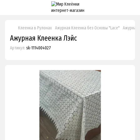
Клеенка в Рулонах
Ажурная Клеенка без Основы "Lace"
Ажурная 
Ажурная Клеенка Лэйс
Артикул:
sk-1114004027