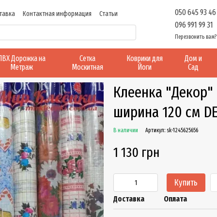
050 645 93 46
тавка
Контактная информация
Статьи
096 991 99 31
Перезвонить вам?
ПВХ Дорожка на
Сетка
Коврики для
Дом и
Метраж
Москитная
Йоги
Сад
Клеенка "Декор" 
ширина 120 см D
В наличии
Артикул: sk-1245625656
1 130 грн
Купить
Доставка
Оплата