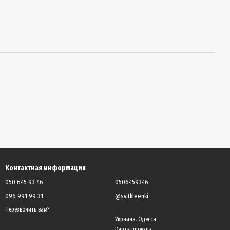
Контактная информация
050 645 93 46
0506459346
096 991 99 31
@svitkleenki
Перезвонить вам?
Украина, Одесса
Карта проезда