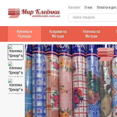
Перейти к основному контенту
Каталог
О нас
Оплата и дос
Клеенка в
Коврики на
Клеенка на
Рулонах
Метраж
Метраж