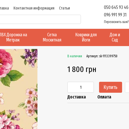
050 645 93 46
тавка
Контактная информация
Статьи
096 991 99 31
Перезвонить вам?
ПВХ Дорожка на
Сетка
Коврики для
Дом и
Метраж
Москитная
Йоги
Сад
В наличии
Артикул: sk-1113399750
1 800 грн
Купить
Доставка
Оплата