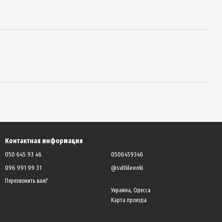
Контактная информация
050 645 93 46
0506459346
096 991 99 31
@svitkleenki
Перезвонить вам?
Украина, Одесса
Карта проезда