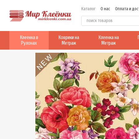
Перейти к основному контенту
Каталог
О нас
Оплата и дос
Клеенка в
Коврики на
Клеенка на
Рулонах
Метраж
Метраж