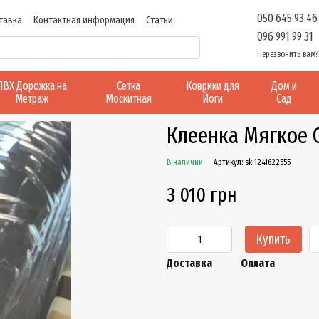
050 645 93 46
тавка
Контактная информация
Статьи
096 991 99 31
Перезвонить вам?
ПВХ Дорожка на
Сетка
Коврики для
Дом и
Метраж
Москитная
Йоги
Сад
Клеенка Мягкое С
В наличии
Артикул: sk-1241622555
3 010 грн
Купить
Доставка
Оплата