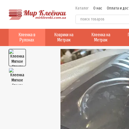
Перейти к основному контенту
Каталог
О нас
Оплата и дос
Клеенка в
Коврики на
Клеенка на
Рулонах
Метраж
Метраж