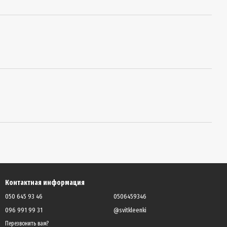
Контактная информация
050 645 93 46
0506459346
096 991 99 31
@svitkleenki
Перезвонить вам?