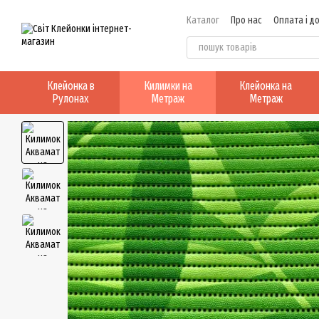
Перейти до основного контенту
Каталог
Про нас
Оплата і д
Клейонка в
Килимки на
Клейонка на
Рулонах
Метраж
Метраж