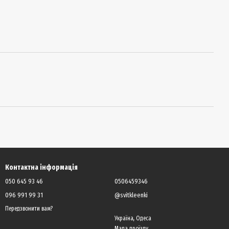
Контактна інформація
050 645 93 46
0506459346
096 991 99 31
@svitkleenki
Передзвонити вам?
Україна, Одеса
Мапа проїзду