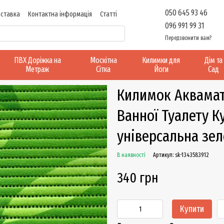
050 645 93 46
оставка
Контактна інформація
Статті
096 991 99 31
Передзвонити вам?
ПВХ Доріжка на
Москітна
Килимки для
Дім та
Метраж
Сітка
Йоги
Сад
Килимок Аквамат
Ванної Туалету К
універсальна зе
В наявності
Артикул: sk-1343583912
340 грн
Купити