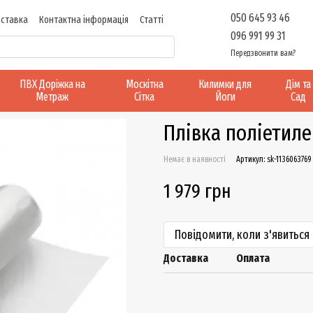
050 645 93 46
оставка
Контактна інформація
Статті
096 991 99 31
Передзвонити вам?
ПВХ Доріжка на
Москітна
Килимки для
Дім та
Метраж
Сітка
Йоги
Сад
Плівка поліетиле
Немає в наявності
Артикул: sk-1136063769
1 979 грн
Повідомити, коли з'явиться
Доставка
Оплата