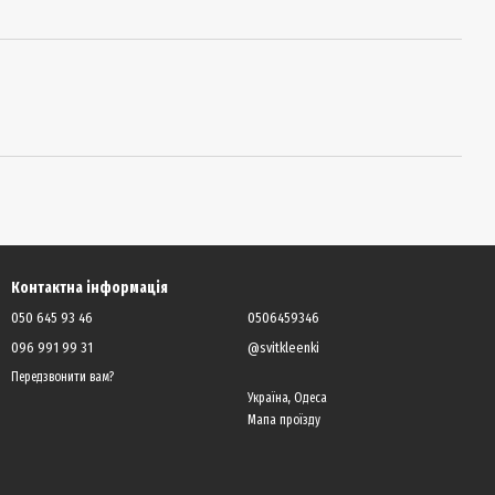
Контактна інформація
050 645 93 46
0506459346
096 991 99 31
@svitkleenki
Передзвонити вам?
Україна, Одеса
Мапа проїзду