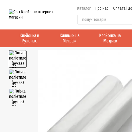
Перейти до основного контенту
Каталог
Про нас
Оплата і д
Клейонка в
Килимки на
Клейонка на
Рулонах
Метраж
Метраж