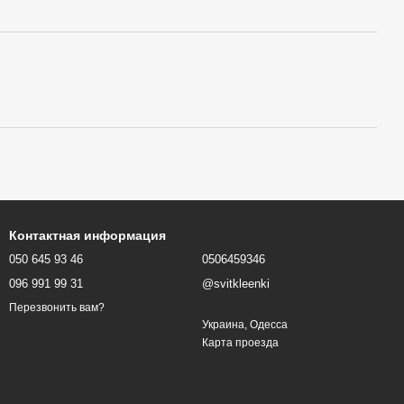
Контактная информация
050 645 93 46
0506459346
096 991 99 31
@svitkleenki
Перезвонить вам?
Украина, Одесса
Карта проезда