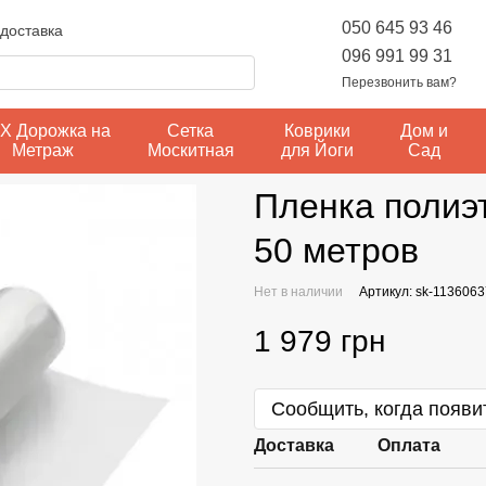
050 645 93 46
 доставка
Статьи
096 991 99 31
Перезвонить вам?
Х Дорожка на
Сетка
Коврики
Дом и
Метраж
Москитная
для Йоги
Сад
Пленка полиэт
50 метров
Нет в наличии
Артикул: sk-113606
1 979 грн
Сообщить, когда появи
Доставка
Оплата