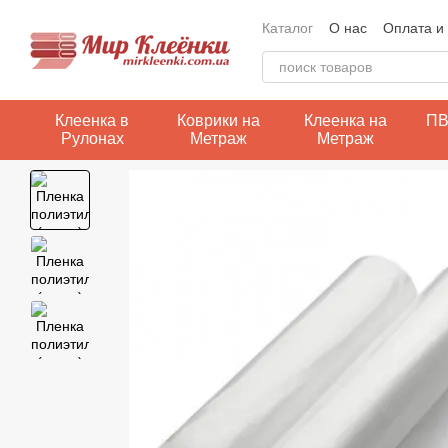
Перейти к основному контенту
Каталог
О нас
Оплата и
Контактная информация
Клеенка в
Коврики на
Клеенка на
ПВ
Рулонах
Метраж
Метраж