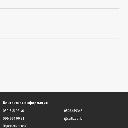
Контактная информация
050 645 93 46
0506459346
096 991 99 31
@svitkleenki
Перезвонить вам?