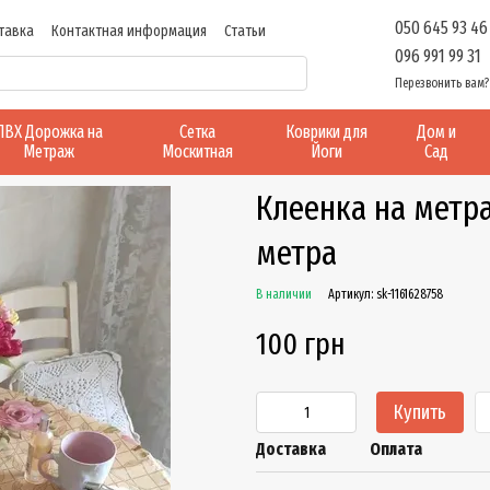
050 645 93 46
тавка
Контактная информация
Статьи
096 991 99 31
Перезвонить вам?
ПВХ Дорожка на
Сетка
Коврики для
Дом и
Метраж
Москитная
Йоги
Сад
Клеенка на метра
метра
В наличии
Артикул: sk-1161628758
100 грн
Купить
Доставка
Оплата