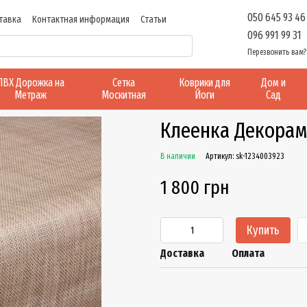
050 645 93 46
тавка
Контактная информация
Статьи
096 991 99 31
Перезвонить вам?
ПВХ Дорожка на
Сетка
Коврики для
Дом и
Метраж
Москитная
Йоги
Сад
Клеенка Декора
В наличии
Артикул: sk-1234003923
1 800 грн
Купить
Доставка
Оплата