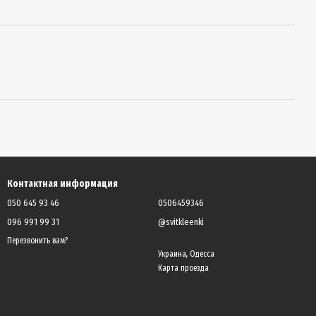
Контактная информация
050 645 93 46
0506459346
096 991 99 31
@svitkleenki
Перезвонить вам?
Украина, Одесса
Карта проезда