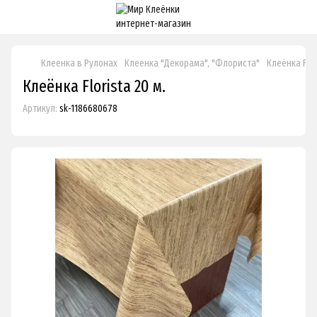
Клеенка в Рулонах
Клеенка "Декорама", "Флориста"
Клеёнка Flor
Клеёнка Florista 20 м.
Артикул:
sk-1186680678