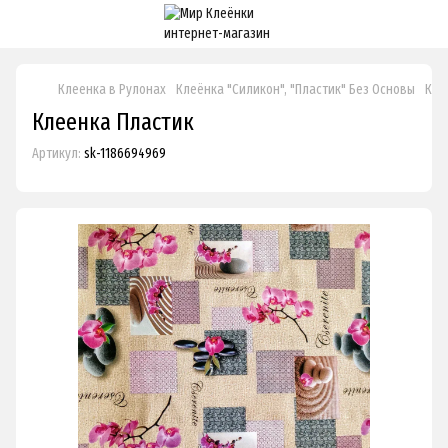
Клеенка в Рулонах
Клеёнка "Силикон", "Пластик" Без Основы
Кле
Клеенка Пластик
Артикул:
sk-1186694969