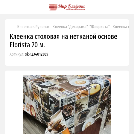
Клеенка в Рулонах
Клеенка "Декорама", "Флориста"
Клеенка стол
Клеенка столовая на нетканой основе
Florista 20 м.
Артикул:
sk-1234012505