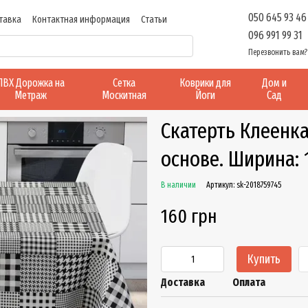
050 645 93 46
тавка
Контактная информация
Статьи
096 991 99 31
Перезвонить вам?
ПВХ Дорожка на
Сетка
Коврики для
Дом и
Метраж
Москитная
Йоги
Сад
Скатерть Клеенк
основе. Ширина: 
В наличии
Артикул: sk-2018759745
160 грн
Купить
Доставка
Оплата