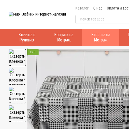
Перейти к основному контенту
Каталог
О нас
Оплата и дос
Клеенка в
Коврики на
Клеенка на
Рулонах
Метраж
Метраж
ХИТ