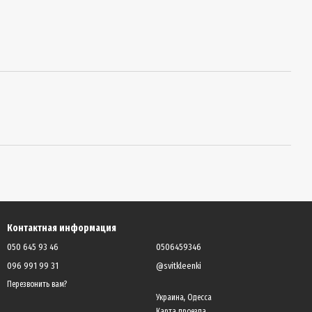
Контактная информация
050 645 93 46
0506459346
096 991 99 31
@svitkleenki
Перезвонить вам?
Украина, Одесса
Карта проезда