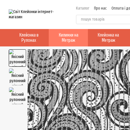
Перейти до основного контенту
Каталог
Про нас
Оплата і д
Клейонка в
Килимки на
Клейонка на
Рулонах
Метраж
Метраж