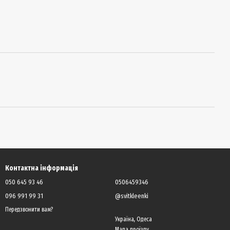
Контактна інформація
050 645 93 46
0506459346
096 991 99 31
@svitkleenki
Передзвонити вам?
Україна, Одеса
Мапа проїзду