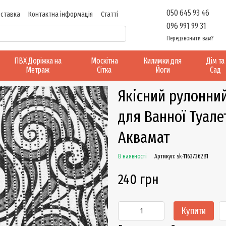
050 645 93 46
оставка
Контактна інформація
Статті
096 991 99 31
Передзвонити вам?
ПВХ Доріжка на
Москітна
Килимки для
Дім та
Метраж
Сітка
Йоги
Сад
Якісний рулонни
для Ванної Туале
Аквамат
В наявності
Артикул: sk-1163736281
240 грн
Купити